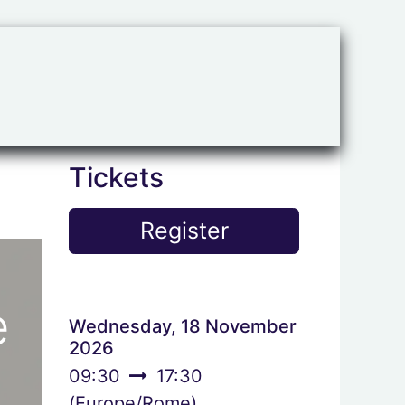
iservata
Blog
Tickets
Register
e
Wednesday, 18 November
2026
09:30
17:30
(
Europe/Rome
)