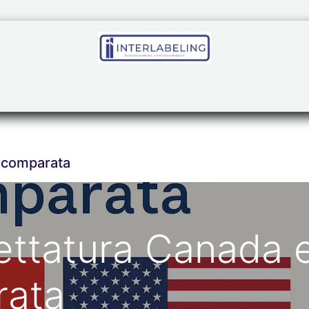
ling
Regulatory
Corsi
Inter-Academy
Area r
 comparata
ettatura Canada 
ata