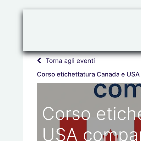
HOME
Label
Torna agli eventi
Corso etichettatura Canada e USA
Corso etich
USA compar